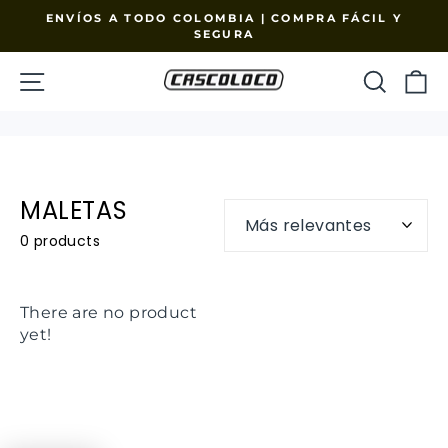
Ir
ENVÍOS A TODO COLOMBIA | COMPRA FÁCIL Y
directamente
SEGURA
diapositivas
pausa
al
NAVEGACIÓN
BUSC
C
contenido
MALETAS
0 products
There are no product
yet!